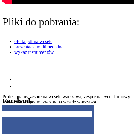
Pliki do pobrania:
oferta pdf na wesele
prezentacja multimedialna
wykaz instrumentów
Profesjonalny zespół na wesele warszawa, zespół na event firmowy
Facebook
warszawa, zespół muzyczny na wesele warszawa
Get the Facebook Likebox Slider Pro for WordPress